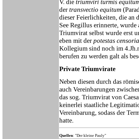
V. die
triumviri turmis equitu
der
transvectio equitum
(Parad
dieser Feierlichkeiten, die an 
See Regillus erinnerte, wurde
Triumvirat selbst wurde erst u
eben mit der
potestas censori
Kollegium sind noch im 4.Jh.n
berufen zu werden galt als bes
Private Triumvirate
Neben diesen durch das römisc
auch Vereinbarungen zwischen 
das sog. Triumvirat von Caesa
keinerlei staatliche Legitimati
Vereinbarung, sodass der Ter
hatte.
Quellen
: "Der kleine Pauly"