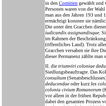
in den
Comitien
gewählt und 
Personen waren von der Wahl
man aus den Jahren 193 und 1
ermächtigt konnten sie nämli
Die unter den Gracchen dien
iudicandis assignandisque
. S
im Rahmen der Beschränkung
(öffentliches Land). Trotz al
Gracchen versahen sie ihre Di
dieser Permanenz zählte man s
II. die
triumviri coloniae ded
Siedlungsbeauftragte. Das Ko
consultum
(Senatsbeschlusses)
deducendae
oder kurz
lex col
colonia civium Romanorum
(K
vor allem in der frühen Repub
dabei den gesamten Prozess v