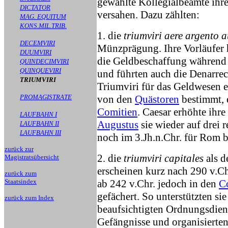
gewählte Kollegialbeamte ihre
DICTATOR
versahen. Dazu zählten:
MAG. EQUITUM
KONS.MIL.TRIB.
1. die
triumviri aere argento 
DECEMVIRI
Münzprägung. Ihre Vorläufer 
DUUMVIRI
die Geldbeschaffung während 
QUINDECIMVIRI
QUINQUEVIRI
und führten auch die Denarre
TRIUMVIRI
Triumviri für das Geldwesen e
PROMAGISTRATE
von den
Quästoren
bestimmt, e
Comitien
. Caesar erhöhte ihr
LAUFBAHN I
Augustus
sie wieder auf drei r
LAUFBAHN II
LAUFBAHN III
noch im 3.Jh.n.Chr. für Rom b
zurück zur
2. die
triumviri capitales
als d
Magistratsübersicht
erscheinen kurz nach 290 v.
zurück zum
Staatsindex
ab 242 v.Chr. jedoch in den
C
gefächert. So unterstützten si
zurück zum Index
beaufsichtigten Ordnungsdiens
Gefängnisse und organisiert