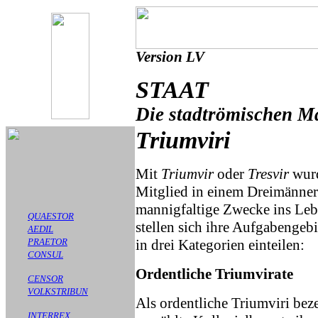
Version LV
STAAT
Die stadtrömischen Ma
Triumviri
Mit
Triumvir
oder
Tresvir
wurd
Mitglied in einem Dreimänner
mannigfaltige Zwecke ins Leb
QUAESTOR
stellen sich ihre Aufgabengeb
AEDIL
PRAETOR
in drei Kategorien einteilen:
CONSUL
Ordentliche Triumvirate
CENSOR
VOLKSTRIBUN
Als ordentliche Triumviri beze
INTERREX