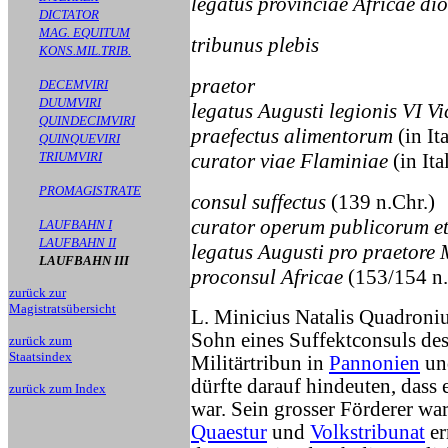
legatus provinciae Africae di
DICTATOR
MAG. EQUITUM
tribunus plebis
KONS.MIL.TRIB.
praetor
DECEMVIRI
DUUMVIRI
legatus Augusti legionis VI Vic
QUINDECIMVIRI
praefectus alimentorum
(in It
QUINQUEVIRI
TRIUMVIRI
curator viae Flaminiae
(in Ita
PROMAGISTRATE
consul suffectus
(139 n.Chr.)
curator operum publicorum e
LAUFBAHN I
LAUFBAHN II
legatus Augusti pro praetore 
LAUFBAHN III
proconsul Africae
(153/154 n.
zurück zur
Magistratsübersicht
L. Minicius Natalis Quadroni
Sohn eines Suffektconsuls des 
zurück zum
Staatsindex
Militärtribun in
Pannonien
und
dürfte darauf hindeuten, dass 
zurück zum Index
war. Sein grosser Förderer wa
Quaestur
und
Volkstribunat
er