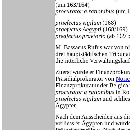
(um 163/164)
procurator a rationibus
(um 1
praefectus vigilum
(168)
praefectus Aegypti
(168/169)
preafectus praetorio
(ab 169 b
M. Bassaeus Rufus war von ni
drei hauptstädtischen Tribunat
die ritterliche Verwaltungslau
Zuerst wurde er Finanzprokur
Präsidialprokurator von
Nori
Finanzprokuratur der Belgica
procurator a rationibus
in Rom
praefectus vigilum
und schlies
Ägypten.
Nach dem Ausscheiden aus di
verliess er Ägypten und wur