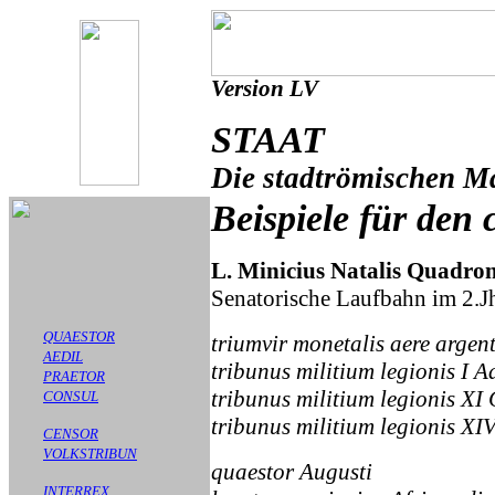
Version LV
STAAT
Die stadtrömischen Ma
Beispiele für den
L. Minicius Natalis Quadron
Senatorische Laufbahn im 2.Jh
QUAESTOR
triumvir monetalis aere argen
AEDIL
tribunus militium legionis I Ad
PRAETOR
tribunus militium legionis XI 
CONSUL
tribunus militium legionis XI
CENSOR
VOLKSTRIBUN
quaestor Augusti
INTERREX